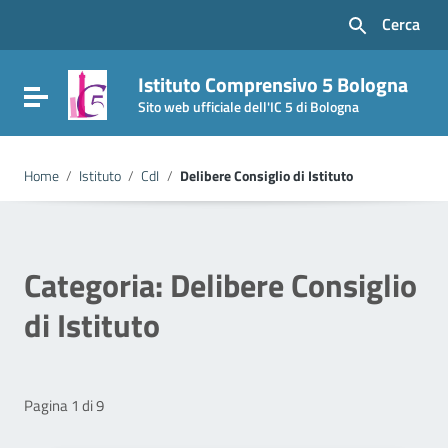
Vai ai contenuti
Cerca
Vai al menu di navigazione
Vai al footer
Istituto Comprensivo 5 Bologna
Attiva / disattiva la navigazione
Sito web ufficiale dell'IC 5 di Bologna
Home
/
Istituto
/
CdI
/
Delibere Consiglio di Istituto
Categoria:
Delibere Consiglio
di Istituto
Pagina 1 di 9