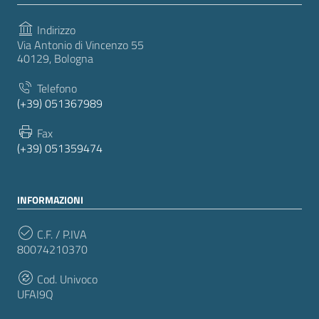
Indirizzo
Via Antonio di Vincenzo 55
40129, Bologna
Telefono
(+39) 051367989
Fax
(+39) 051359474
INFORMAZIONI
C.F. / P.IVA
80074210370
Cod. Univoco
UFAI9Q