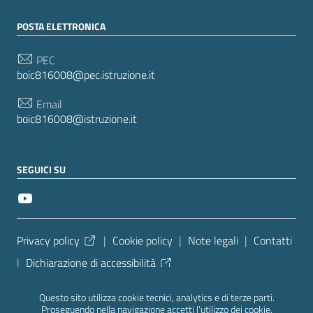
POSTA ELETTRONICA
PEC
boic816008@pec.istruzione.it
Email
boic816008@istruzione.it
SEGUICI SU
Sezione Link Utili
Privacy policy
|
Cookie policy
|
Note legali
|
Contatti
|
Dichiarazione di accessibilità
Tema grafico
ItaliaWP2
| Basato sul
Prototipo per siti
Questo sito utilizza cookie tecnici, analytics e di terze parti.
PA di AgID
| Realizzato con
WordPress
da
Proseguendo nella navigazione accetti l’utilizzo dei cookie.