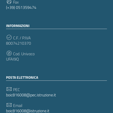
Fax
(+39) 051359474
INFORMAZIONI
C.F. / P.IVA
80074210370
Cod. Univoco
UFAI9Q
POSTA ELETTRONICA
PEC
boic816008@pec.istruzione.it
Email
boic816008@istruzione.it