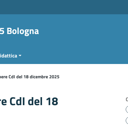
 5 Bologna
idattica
ibere CdI del 18 dicembre 2025
re CdI del 18