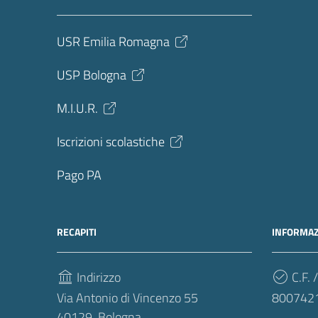
USR Emilia Romagna
USP Bologna
M.I.U.R.
Iscrizioni scolastiche
Pago PA
RECAPITI
INFORMAZ
Indirizzo
C.F. /
Via Antonio di Vincenzo 55
800742
40129, Bologna