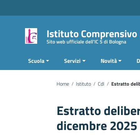
Vai ai contenuti
Vai al menu di navigazione
Vai al footer
Istituto Comprensivo
Sito web ufficiale dell'IC 5 di Bologna
Scuola
Servizi
Novità
D
Home
/
Istituto
/
CdI
/
Estratto del
Estratto delibe
dicembre 2025