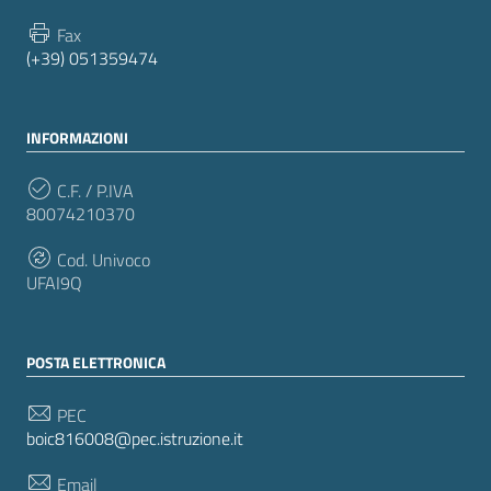
Fax
(+39) 051359474
INFORMAZIONI
C.F. / P.IVA
80074210370
Cod. Univoco
UFAI9Q
POSTA ELETTRONICA
PEC
boic816008@pec.istruzione.it
Email