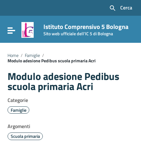
Vai ai contenuti
Cerca
Vai al menu di navigazione
Vai al footer
Istituto Comprensivo 5 Bologna
Attiva / disattiva la navigazione
Sito web ufficiale dell'IC 5 di Bologna
Home
/
Famiglie
/
Modulo adesione Pedibus scuola primaria Acri
Modulo adesione Pedibus
scuola primaria Acri
Categorie
Famiglie
Argomenti
Scuola primaria