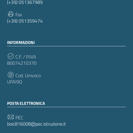
(+39) 051367989
Fax
(+39) 051359474
INFORMAZIONI
C.F. / P.IVA
80074210370
Cod. Univoco
UFAI9Q
POSTA ELETTRONICA
PEC
boic816008@pec.istruzione.it