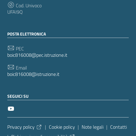
Cod. Univoco
UFAI9Q
POSTA ELETTRONICA
PEC
boic816008@pec.istruzione.it
Email
boic816008@istruzione.it
SEGUICI SU
Sezione Link Utili
Privacy policy
|
Cookie policy
|
Note legali
|
Contatti