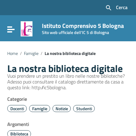
Vai ai contenuti
Cerca
Vai al menu di navigazione
Vai al footer
Istituto Comprensivo 5 Bologna
Attiva / disattiva la navigazione
Sito web ufficiale dell'IC 5 di Bologna
Home
/
Famiglie
/
La nostra biblioteca digitale
La nostra biblioteca digitale
Vuoi prendere un prestito un libro nelle nostre biblioteche?
Adesso puoi consultare il catalogo direttamente da casa a
questo link: http://ic5bologna.
Categorie
Docenti
Famiglie
Notizie
Studenti
Argomenti
Biblioteca