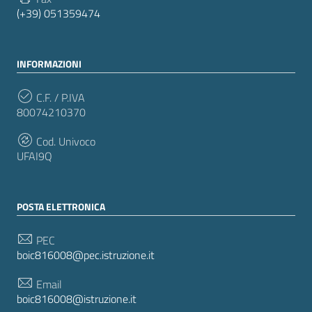
(+39) 051359474
INFORMAZIONI
C.F. / P.IVA
80074210370
Cod. Univoco
UFAI9Q
POSTA ELETTRONICA
PEC
boic816008@pec.istruzione.it
Email
boic816008@istruzione.it