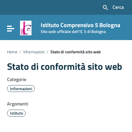
Vai ai contenuti
Cerca
Vai al menu di navigazione
Vai al footer
Istituto Comprensivo 5 Bologna
Attiva / disattiva la navigazione
Sito web ufficiale dell'IC 5 di Bologna
Home
/
Informazioni
/
Stato di conformità sito web
Stato di conformità sito web
Categorie
Informazioni
Argomenti
Istituto