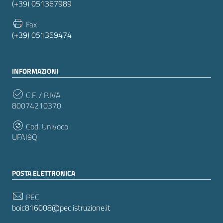
(+39) 051367989
Fax
(+39) 051359474
INFORMAZIONI
C.F. / P.IVA
80074210370
Cod. Univoco
UFAI9Q
POSTA ELETTRONICA
PEC
boic816008@pec.istruzione.it