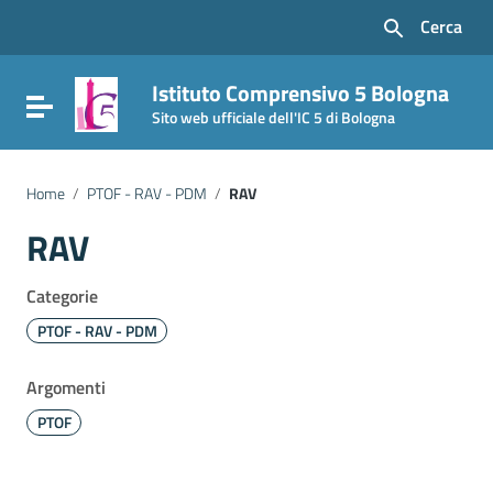
Vai ai contenuti
Cerca
Vai al menu di navigazione
Vai al footer
Istituto Comprensivo 5 Bologna
Attiva / disattiva la navigazione
Sito web ufficiale dell'IC 5 di Bologna
Home
/
PTOF - RAV - PDM
/
RAV
RAV
Categorie
PTOF - RAV - PDM
Argomenti
PTOF