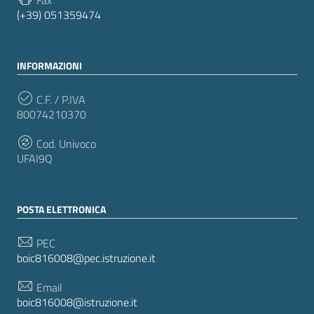
Fax
(+39) 051359474
INFORMAZIONI
C.F. / P.IVA
80074210370
Cod. Univoco
UFAI9Q
POSTA ELETTRONICA
PEC
boic816008@pec.istruzione.it
Email
boic816008@istruzione.it