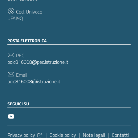
Cod. Univoco
UFAI9Q
POSTA ELETTRONICA
PEC
boic816008@pec.istruzione.it
Email
boic816008@istruzione.it
SEGUICI SU
Sezione Link Utili
Privacy policy
|
Cookie policy
|
Note legali
|
Contatti