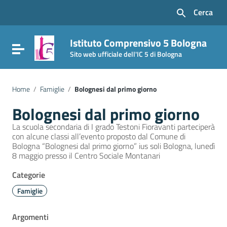
Vai ai contenuti
Cerca
Vai al menu di navigazione
Vai al footer
Istituto Comprensivo 5 Bologna
Attiva / disattiva la navigazione
Sito web ufficiale dell'IC 5 di Bologna
Home
/
Famiglie
/
Bolognesi dal primo giorno
Bolognesi dal primo giorno
La scuola secondaria di I grado Testoni Fioravanti parteciperà
con alcune classi all’evento proposto dal Comune di
Bologna “Bolognesi dal primo giorno” ius soli Bologna, lunedì
8 maggio presso il Centro Sociale Montanari
Categorie
Famiglie
Argomenti