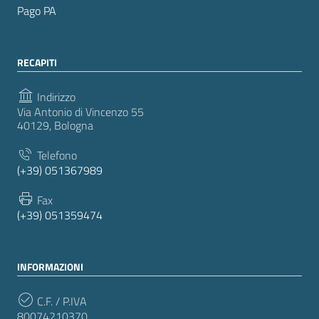
Pago PA
RECAPITI
Indirizzo
Via Antonio di Vincenzo 55
40129, Bologna
Telefono
(+39) 051367989
Fax
(+39) 051359474
INFORMAZIONI
C.F. / P.IVA
80074210370