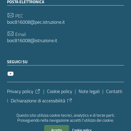
POSTA ELETTRONICA
PEC
boic816008@pec.istruzione.it
Email
boic816008@istruzione.it
SEGUICI SU
Sezione Link Utili
Privacy policy
|
Cookie policy
|
Note legali
|
Contatti
|
Dichiarazione di accessibilità
Tema grafico
ItaliaWP2
| Basato sul
Prototipo per siti
Questo sito utilizza cookie tecnici, analytics e di terze parti.
PA di AgID
| Realizzato con
WordPress
da
Proseguendo nella navigazione accetti l’utilizzo dei cookie.
Mediasoft
s
Accetto
Cookie policy