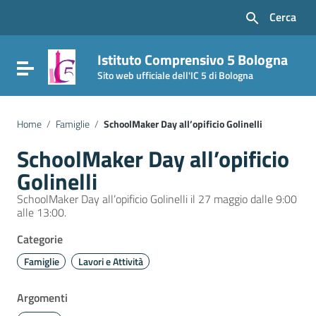
Vai ai contenuti
Cerca
Vai al menu di navigazione
Vai al footer
Istituto Comprensivo 5 Bologna
Attiva / disattiva la navigazione
Sito web ufficiale dell'IC 5 di Bologna
Home
/
Famiglie
/
SchoolMaker Day all’opificio Golinelli
SchoolMaker Day all’opificio
Golinelli
SchoolMaker Day all’opificio Golinelli il 27 maggio dalle 9:00
alle 13:00.
Categorie
Famiglie
Lavori e Attività
Argomenti