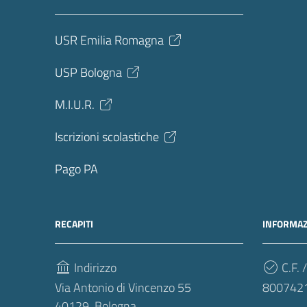
USR Emilia Romagna
USP Bologna
M.I.U.R.
Iscrizioni scolastiche
Pago PA
RECAPITI
INFORMAZ
Indirizzo
C.F. /
Via Antonio di Vincenzo 55
800742
40129, Bologna