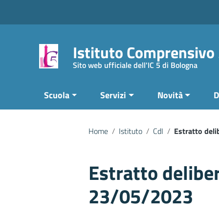
Vai ai contenuti
Vai al menu di navigazione
Vai al footer
Istituto Comprensivo
Sito web ufficiale dell'IC 5 di Bologna
Scuola
Servizi
Novità
D
Home
/
Istituto
/
CdI
/
Estratto del
Estratto delibe
23/05/2023