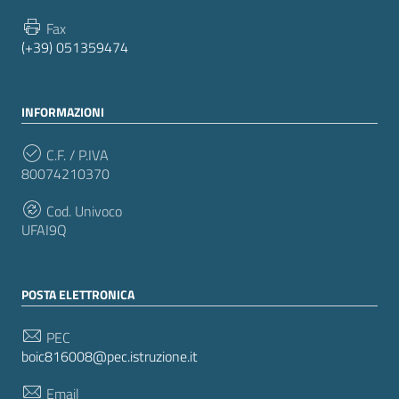
Fax
(+39) 051359474
INFORMAZIONI
C.F. / P.IVA
80074210370
Cod. Univoco
UFAI9Q
POSTA ELETTRONICA
PEC
boic816008@pec.istruzione.it
Email