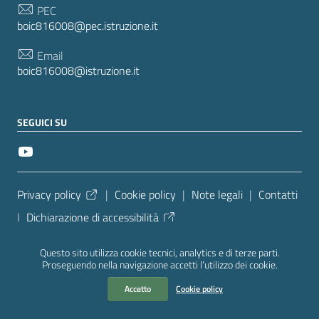
PEC
boic816008@pec.istruzione.it
Email
boic816008@istruzione.it
SEGUICI SU
Sezione Link Utili
Privacy policy
|
Cookie policy
|
Note legali
|
Contatti
|
Dichiarazione di accessibilità
Tema grafico
ItaliaWP2
| Basato sul
Prototipo per siti
Questo sito utilizza cookie tecnici, analytics e di terze parti.
PA di AgID
| Realizzato con
WordPress
da
Proseguendo nella navigazione accetti l’utilizzo dei cookie.
Mediasoft
s
Accetto
Cookie policy