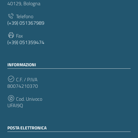
40129, Bologna
Telefono
(+39) 051367989
Fax
(+39) 051359474
INFORMAZIONI
C.F. / P.IVA
80074210370
Cod. Univoco
UFAI9Q
POSTA ELETTRONICA