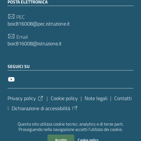
POSTA ELETTRONICA
PEC
boic816008@pec.istruzione.it
Email
boic816008@istruzione.it
SEGUICI SU
Sezione Link Utili
Privacy policy
|
Cookie policy
|
Note legali
|
Contatti
|
Dichiarazione di accessibilità
Tema grafico
ItaliaWP2
| Basato sul
Prototipo per siti
Questo sito utilizza cookie tecnici, analytics e di terze parti.
PA di AgID
| Realizzato con
WordPress
da
Proseguendo nella navigazione accetti l’utilizzo dei cookie.
Mediasoft
s
Accetto
Cookie policy