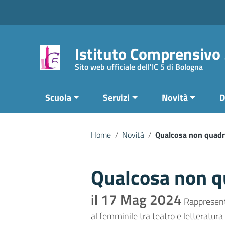
Vai ai contenuti
Vai al menu di navigazione
Vai al footer
Istituto Comprensivo
Sito web ufficiale dell'IC 5 di Bologna
Scuola
Servizi
Novità
D
Home
/
Novità
/
Qualcosa non quad
Qualcosa non q
il 17 Mag 2024
Rappresenta
al femminile tra teatro e letteratura