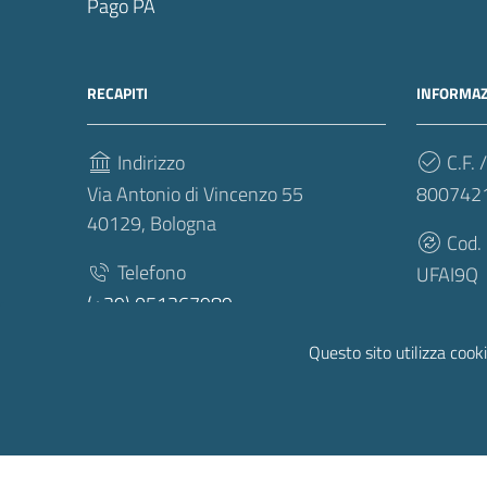
Pago PA
RECAPITI
INFORMAZ
Indirizzo
C.F. /
Via Antonio di Vincenzo 55
800742
40129, Bologna
Cod.
Telefono
UFAI9Q
(+39) 051367989
Fax
Questo sito utilizza cooki
(+39) 051359474