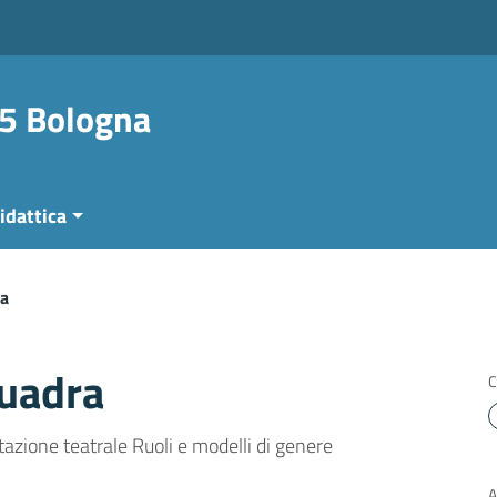
 5 Bologna
idattica
ra
uadra
C
zione teatrale Ruoli e modelli di genere
A