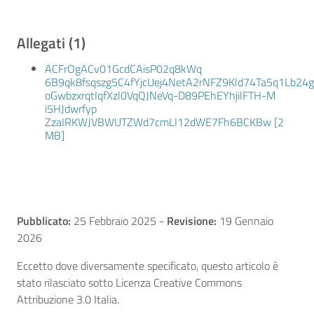
Allegati (1)
ACFrOgACv01GcdCAisP02q8kWq
6B9qk8fsqszg5C4fYjcUej4NetA2rNFZ9Kld74Ta5q1Lb24
oGwbzxrqtIqfXzl0VqQJNeVq-D89PEhEYhjilFTH-M
i5HJdwrfyp
ZzaIRKWJVBWUTZWd7cmLI12dWE7Fh6BCKBw [2
MB]
Pubblicato:
25 Febbraio 2025
-
Revisione:
19 Gennaio
2026
Eccetto dove diversamente specificato, questo articolo è
stato rilasciato sotto Licenza Creative Commons
Attribuzione 3.0 Italia.