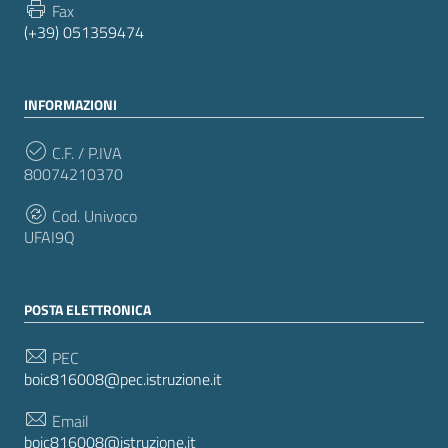
Fax
(+39) 051359474
INFORMAZIONI
C.F. / P.IVA
80074210370
Cod. Univoco
UFAI9Q
POSTA ELETTRONICA
PEC
boic816008@pec.istruzione.it
Email
boic816008@istruzione.it