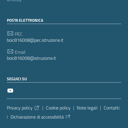
POSTA ELETTRONICA
PEC
boic816008@pec.istruzione.it
Email
boic816008@istruzione.it
SEGUICI SU
Sezione Link Utili
Privacy policy
|
Cookie policy
|
Note legali
|
Contatti
|
Dichiarazione di accessibilità
Tema grafico
ItaliaWP2
| Basato sul
Prototipo per siti