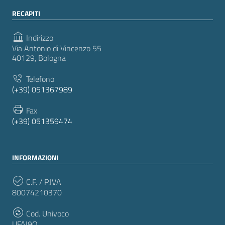
RECAPITI
Indirizzo
Via Antonio di Vincenzo 55
40129, Bologna
Telefono
(+39) 051367989
Fax
(+39) 051359474
INFORMAZIONI
C.F. / P.IVA
80074210370
Cod. Univoco
UFAI9Q