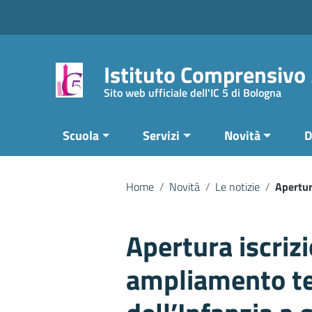
Vai ai contenuti
Vai al menu di navigazione
Vai al footer
Istituto Comprensivo
Sito web ufficiale dell'IC 5 di Bologna
Scuola
Servizi
Novità
D
Home
/
Novità
/
Le notizie
/
Apertur
Apertura iscrizi
ampliamento t