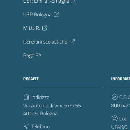
USR Emilia Romagna
USP Bologna
M.I.U.R.
Iscrizioni scolastiche
Pago PA
RECAPITI
INFORMAZ
Indirizzo
C.F. /
Via Antonio di Vincenzo 55
800742
40129, Bologna
Cod.
Telefono
UFAI9Q