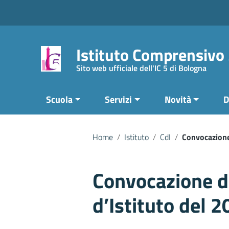
Vai ai contenuti
Vai al menu di navigazione
Vai al footer
Istituto Comprensivo
Sito web ufficiale dell'IC 5 di Bologna
Scuola
Servizi
Novità
D
Home
/
Istituto
/
CdI
/
Convocazione
Convocazione d
d’Istituto del 