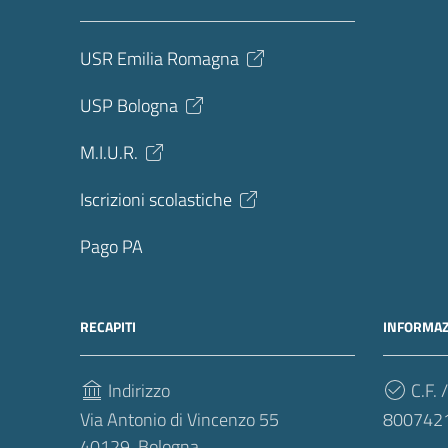
USR Emilia Romagna
USP Bologna
M.I.U.R.
Iscrizioni scolastiche
Pago PA
RECAPITI
INFORMAZ
Indirizzo
C.F. /
Via Antonio di Vincenzo 55
800742
40129, Bologna