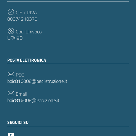
C.F. / P.IVA
80074210370
Cod. Univoco
UFAI9Q
POSTA ELETTRONICA
PEC
boic816008@pec.istruzione.it
Email
boic816008@istruzione.it
SEGUICI SU