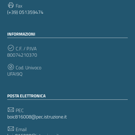
Fax
(+39) 051359474
INFORMAZIONI
C.F. / P.IVA
80074210370
Cod. Univoco
UFAI9Q
POSTA ELETTRONICA
PEC
boic816008@pec.istruzione.it
Email