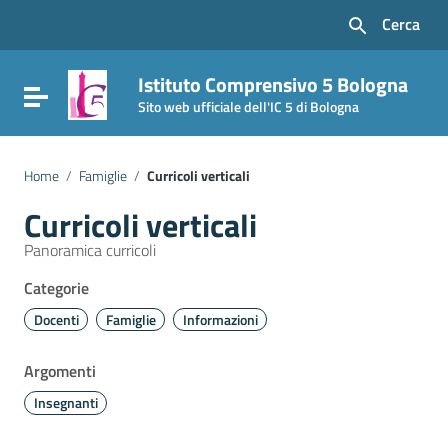
Vai ai contenuti
Cerca
Vai al menu di navigazione
Vai al footer
Istituto Comprensivo 5 Bologna
Attiva / disattiva la navigazione
Sito web ufficiale dell'IC 5 di Bologna
Home
/
Famiglie
/
Curricoli verticali
Curricoli verticali
Panoramica curricoli
Categorie
Docenti
Famiglie
Informazioni
Argomenti
Insegnanti