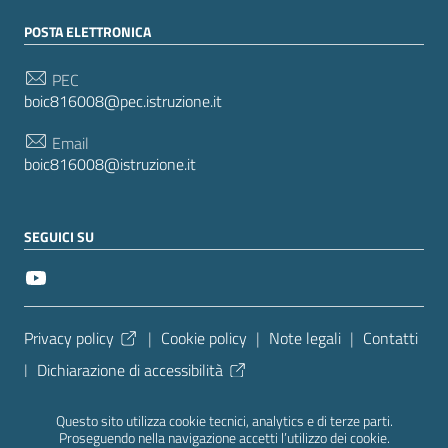
POSTA ELETTRONICA
PEC
boic816008@pec.istruzione.it
Email
boic816008@istruzione.it
SEGUICI SU
Sezione Link Utili
Privacy policy
|
Cookie policy
|
Note legali
|
Contatti
|
Dichiarazione di accessibilità
Tema grafico
ItaliaWP2
| Basato sul
Prototipo per siti
Questo sito utilizza cookie tecnici, analytics e di terze parti.
PA di AgID
| Realizzato con
WordPress
da
Proseguendo nella navigazione accetti l’utilizzo dei cookie.