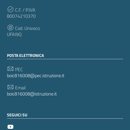
C.F. / P.IVA
80074210370
Cod. Univoco
UFAI9Q
POSTA ELETTRONICA
PEC
boic816008@pec.istruzione.it
Email
boic816008@istruzione.it
SEGUICI SU