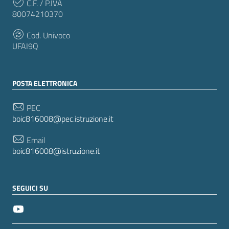
C.F. / P.IVA
80074210370
Cod. Univoco
UFAI9Q
POSTA ELETTRONICA
PEC
boic816008@pec.istruzione.it
Email
boic816008@istruzione.it
SEGUICI SU