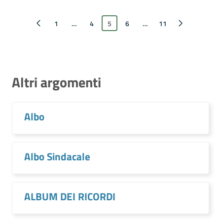
Pagina precedente
1
…
4
5
6
…
Pagina successiva
11
Altri argomenti
Albo
Albo Sindacale
ALBUM DEI RICORDI