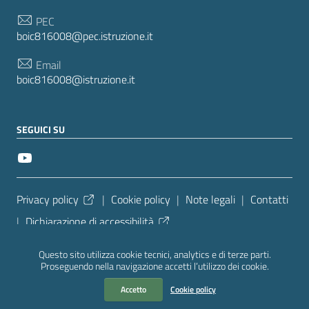
PEC
boic816008@pec.istruzione.it
Email
boic816008@istruzione.it
SEGUICI SU
Sezione Link Utili
Privacy policy
|
Cookie policy
|
Note legali
|
Contatti
|
Dichiarazione di accessibilità
Tema grafico
ItaliaWP2
| Basato sul
Prototipo per siti
Questo sito utilizza cookie tecnici, analytics e di terze parti.
PA di AgID
| Realizzato con
WordPress
da
Proseguendo nella navigazione accetti l’utilizzo dei cookie.
Mediasoft
s
Accetto
Cookie policy