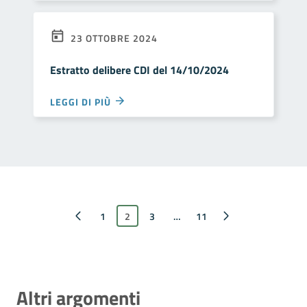
23 OTTOBRE 2024
Estratto delibere CDI del 14/10/2024
LEGGI DI PIÙ
Pagina precedente
1
2
3
…
Pagina successiva
11
Altri argomenti