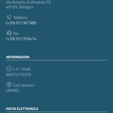
Via Antonio di Vincenzo 55
40129, Bologna
Telefono
(+39) 051367989
Fax
(+39) 051359474
INFORMAZIONI
C.F. / P.IVA
80074210370
Cod. Univoco
UFAI9Q
POSTA ELETTRONICA